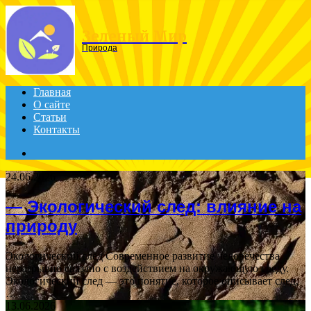
Menu
Зеленый Мир
Природа
Главная
О сайте
Статьи
Контакты
Search
for
24.06.2026
— Экологический след: влияние на
природу
Экологический след Современное развитие человечества
неразрывно связано с воздействием на окружающую среду.
Экологический след — это понятие, которое описывает след,
…
13.06.2026