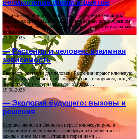
великолепие форм и цветов
Великолепие Природы Природа, как великий художник,
создает невероятные картины, наполненные разнообразием
форм и цветов. Каждый уголок Земли украшен уникальными
пейзажами,…
21.08.2025
— Растения и человек: взаимная
зависимость
Важность растений для человека Растения играют ключевую
роль в жизни человека, обеспечивая нас кислородом, пищей,
лекарствами и материалами для одежды.…
19.08.2025
— Экология будущего: вызовы и
решения
Будущее экологии Экология играет ключевую роль в
сохранении нашей планеты для будущих поколений. С
каждым днем вызовы, стоящие перед нами,…