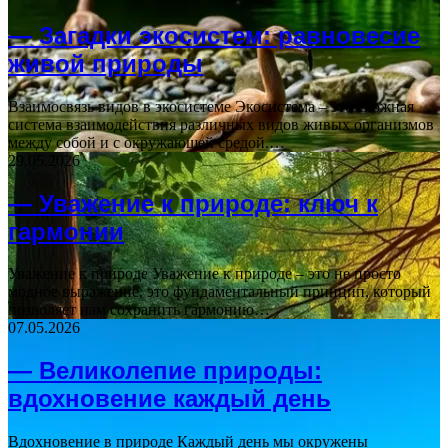
— Загадки экосистем: равновесие
живой природы
Взаимосвязь видов в экосистеме Экосистема – это сложная
система взаимодействия различных видов живых организмов
между собой и с окружающей средой.…
29.05.2026
— Уважение к природе: ключ к
гармонии
Уважение к природе Уважение к природе – это не просто
модное выражение, это фундаментальный принцип, который
позволяет нам сохранить гармонию…
07.05.2026
— Великолепие природы:
вдохновение каждый день
Вдохновение в природе Каждый день мы окружены