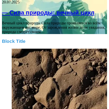
20.07.2025
— Сила природы: вечный цикл
Вечный цикл природы Сила природы проявляется во всем
окружающем нас мире. От зарождения жизни до ее увядания,
природа следует своим…
Block Title