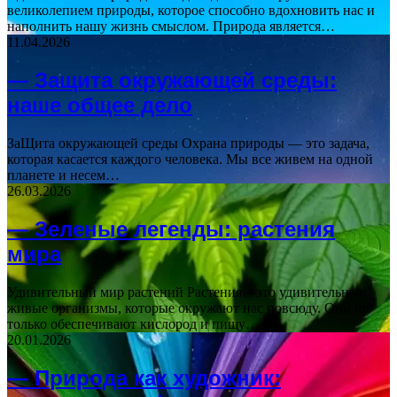
великолепием природы, которое способно вдохновить нас и
наполнить нашу жизнь смыслом. Природа является…
11.04.2026
— Защита окружающей среды:
наше общее дело
ЗаЩита окружающей среды Охрана природы — это задача,
которая касается каждого человека. Мы все живем на одной
планете и несем…
26.03.2026
— Зеленые легенды: растения
мира
Удивительный мир растений Растения – это удивительные
живые организмы, которые окружают нас повсюду. Они не
только обеспечивают кислород и пищу…
20.01.2026
— Природа как художник: